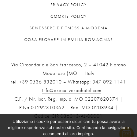
PRIVACY POLICY
COOKIE POLICY
BENESSERE E FITNESS A MODENA
COSA PROVARE IN EMILIA ROMAGNA?
Via Circondariale San Francesco, 2 – 41042 Fiorano
Modenese (MO) – Italy
tel.
+39 0536 832010
– Whatsapp:
347 092 1141
–
info@executivespahotel.com
C.F. / Nr. Iscr. Reg. Imp. di MO 02207620374 |
P.Iva 01292310362 – Rea: MO-0208934 |
Codice CIR 036013-AL-00001
Utilizziamo i cookie per essere sicuri che tu possa avere la
migliore esperienza sul nostro sito. Continuando la navigazione
acconsenti al loro impiego.