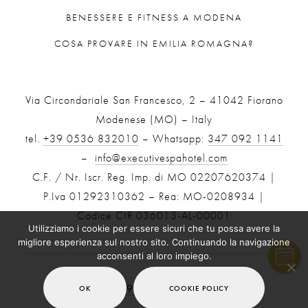
BENESSERE E FITNESS A MODENA
COSA PROVARE IN EMILIA ROMAGNA?
Via Circondariale San Francesco, 2 – 41042 Fiorano
Modenese (MO) – Italy
tel.
+39 0536 832010
– Whatsapp:
347 092 1141
–
info@executivespahotel.com
C.F. / Nr. Iscr. Reg. Imp. di MO 02207620374 |
P.Iva 01292310362 – Rea: MO-0208934 |
Codice CIR 036013-AL-00001
Utilizziamo i cookie per essere sicuri che tu possa avere la
migliore esperienza sul nostro sito. Continuando la navigazione
acconsenti al loro impiego.
Website by
TEAM99 Branding Agency Modena
OK
COOKIE POLICY